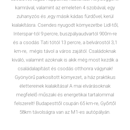
kamrával, valamint az emeleten 4 szobával, egy
zuhanyzós és ,egy másik kádas fürdővel, kerül
kialakításra. Csendes nyugodt környezetbe Lidl-től,
Interspar-tól 9 percre, buszpályaudvartól 900m-re
és a csodás Tati tótól 13 percre, a belvárostól 3,1
km-re, mégis távol a város zajától. Családoknak
kiváló, valamint azoknak is akik még most kezdik a
családalapítást és csodás otthonra vágynak!
Gyönyörű parkosított környezet, a ház praktikus
élettereinek kialakítása! A mai elvárásoknak
megfelelő műszaki és energetikai tartalommal
felszerelt! Budapesttől csupán 65 km-re, Győrtől
58km távolságra van az M1-es autópályán.