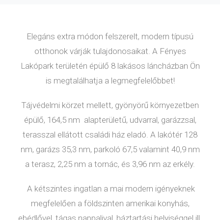
Elegáns extra módon felszerelt, modern típusú
otthonok várják tulajdonosaikat. A Fényes
Lakópark területén épülő 8 lakásos láncházban Ön
is megtalálhatja a legmegfelelőbbet!
Tájvédelmi körzet mellett, gyönyörű környezetben
épülő, 164,5 nm alapterületű, udvarral, garázzsal,
terasszal ellátott családi ház eladó. A lakótér 128
nm, garázs 35,3 nm, parkoló 67,5 valamint 40,9 nm
a terasz, 2,25 nm a tornác, és 3,96 nm az erkély.
A kétszintes ingatlan a mai modern igényeknek
megfelelően a földszinten amerikai konyhás,
ebédlővel, tágas nappalival, háztartási helyiséggel ill.