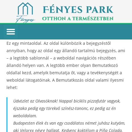
Ez egy mintaoldal. Az oldal különbözik a bejegyzéstől
annyiban, hogy az oldal egy állandó tartalmú bejegyzés, ami
– a legtöbb sablonnál – a weboldal navigációs részében
állandó helyen van. A legtöbb ember olyan Bemutatkozó
oldallal kezd, amelyik bemutatja őt, vagy a tevékenységét a
weboldal látogatóinak. A Bemutatkozás oldal valami ilyesmi
lehet:
Üdvözlet az Olvasóknak! Nappal biciklis pizzafutár vagyok,
éjszaka pedig egy törekvő színész-tanonc, ez pedig az én
weboldalam.
Budapesten élek és van egy csodálatos német juhász kutyám,
aki Velorex névre hallgat. Kedvenc koktélom a Piña Colada,